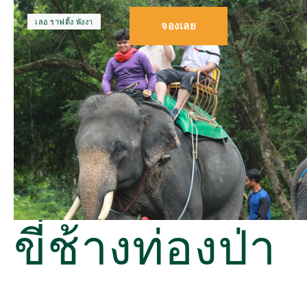
เลอ ราฟติ้ง พังงา
จองเลย
ขี่ช้างท่องป่า