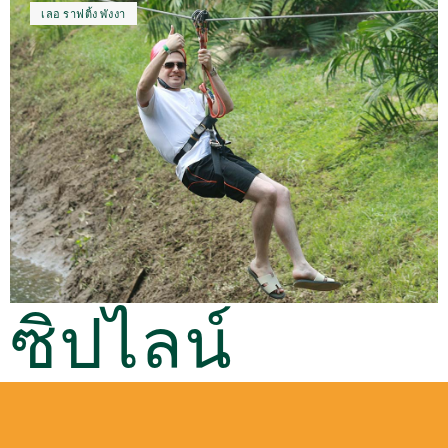
เลอ ราฟติ้ง พังงา
ซิปไลน์