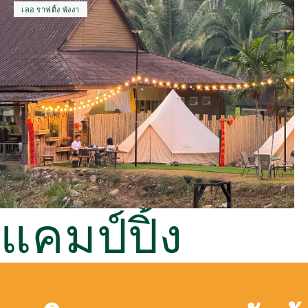
เลอ ราฟติ้ง พังงา
แคมป์ปิ้ง