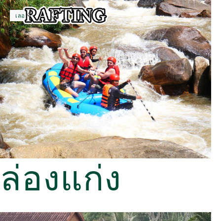
เลอ ราฟติ้ง พังงา
ล่องแก่ง