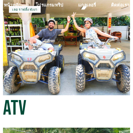
หน้าหลัก
โปรแกรมทริป
แกลเลอรี่
ติดต่อเรา
เลอ ราฟติ้ง พังงา
ATV