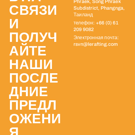
Phraek, Song Phraek
СВЯЗИ
Subdistrict, Phangnga,
Таиланд
И
телефон: +66 (0) 61
209 9082
ПОЛУЧ
Электронная почта:
rsvn@lerafting.com
АЙТЕ
НАШИ
ПОСЛЕ
ДНИЕ
ПРЕДЛ
ОЖЕНИ
Я