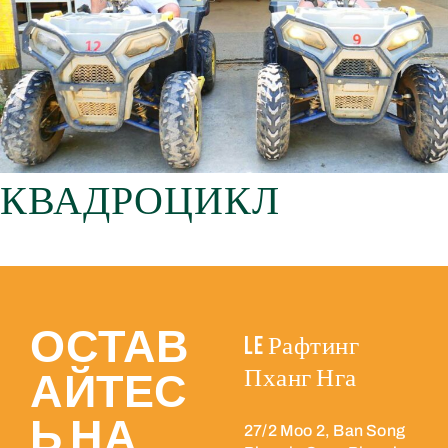
КВАДРОЦИКЛ
ОСТАВ
LE Рафтинг
Пханг Нга
АЙТЕС
Ь НА
27/2 Moo 2, Ban Song