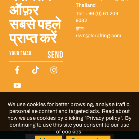
ऑफ़र
Thailand
Tel: +66 (0) 61 209
सबसे पहले
9082
ईमेल:
प्राप्त करें
rsvn@lerafting.com
SEND
We use cookies for better browsing, analyse traffic,
personalise content and targeted ads. Read about
how we use cookies by clicking "Privacy policy". By
© 2025
LE RAFTING
Privacy Policy
|
Digital
continuing to use this site you consent to our use
PHANG NGA
, All Rights
Marketing
of cookies.
Reserved